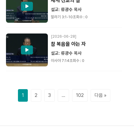
세계 선교의 길
설교: 류광수 목사
말라기 3:1-10
조회수 : 0
[2026-06-28]
참 복음을 아는 자
설교: 류광수 목사
이사야 7:14
조회수 : 0
1
2
3
…
102
다음 »