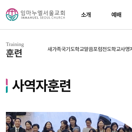
소개
예배
Training
새가족국
기도학교
말씀포럼
전도학교
사명
훈련
사역자훈련