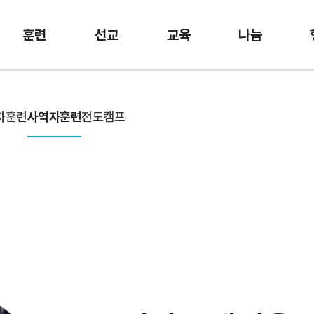
훈련
선교
교육
나눔
자훈련
사역자훈련
전도캠프