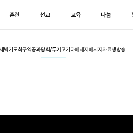
훈련
선교
교육
나눔
새벽기도회
구역공과
당회/두기고
기타메세지
메시지자료
생방송