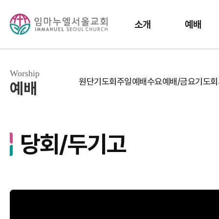
소개
예배
Worship
원단기도회
주일예배
수요예배/금요기도회
예배
당회/두기고