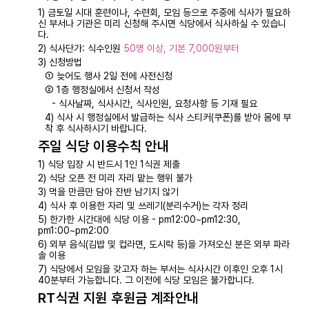
1) 금토일 시대 훈련이나, 수련회, 모임 등으로 주중에 식사가 필요하
신 부서나 기관은 미리 신청해 주시면 식당에서 식사하실 수 있습니
다.
2) 식사단가: 식수인원
50명 이상, 기본 7,000원부터
3) 신청방법
① 늦어도 행사 2일 전에 사전신청
② 1층 행정실에서 신청서 작성
- 식사날짜, 식사시간, 식사인원, 요청사항 등 기재 필요
4) 식사 시 행정실에서 발급하는 식사 스티커(쿠폰)를 받아 몸에 부
착 후 식사하시기 바랍니다.
주일 식당 이용수칙 안내
1) 식당 입장 시 반드시 1인 1식권 제출
2) 식당 오픈 전 미리 자리 맡는 행위 불가
3) 먹을 만큼만 담아 잔반 남기지 않기
4) 식사 후 이용한 자리 및 쓰레기(분리수거)는 각자 정리
5) 한가한 시간대에 식당 이용 - pm12:00~pm12:30,
pm1:00~pm2:00
6) 외부 음식(김밥 및 컵라면, 도시락 등)을 가져오신 분은 외부 파라
솔 이용
7) 식당에서 모임을 갖고자 하는 부서는 식사시간 이후인 오후 1시
40분부터 가능합니다. 그 이전에 식당 모임은 불가합니다.
RT식권 지원 후원금 계좌안내