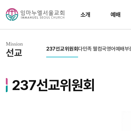
소개
예배
Mission
237선교위원회
다민족 웰컴국
영어예배부
선교
237선교위원회