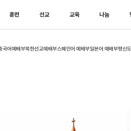
훈련
선교
교육
나눔
중국어예배부
북한선교예배부
스페인어 예배부
일본어 예배부
평신