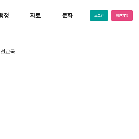
행정
자료
문화
로그인
회원가입
도선교국