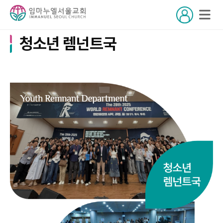
청소년 렘넌트국