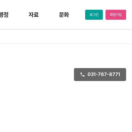
행정
자료
문화
로그인
회원가입
031-767-8771