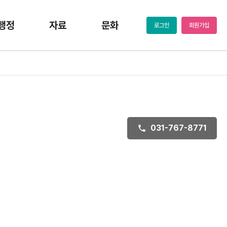
행정
자료
문화
로그인
회원가입
031-767-8771