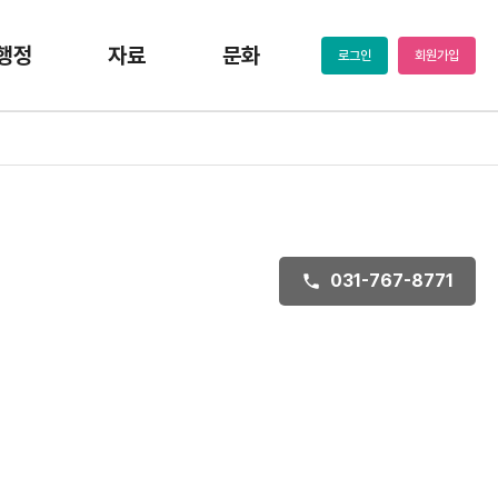
행정
자료
문화
로그인
회원가입
031-767-8771