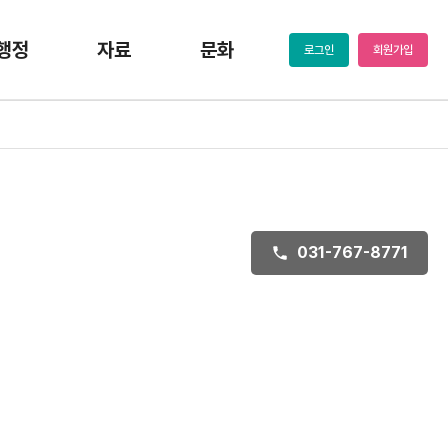
행정
자료
문화
로그인
회원가입
031-767-8771