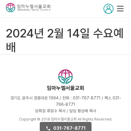
2024년 2월 14일 수요예
배
임마누엘서울교회
경기도 광주시 경충대로 1994 / 전화 : 031-767-8771 / 팩스 031-
766-8771
당회장 류광수 목사 / 담임 황상배 목사
Copyright © 2018 임마누엘서울교회 All Rights Reserved.
031-767-8771