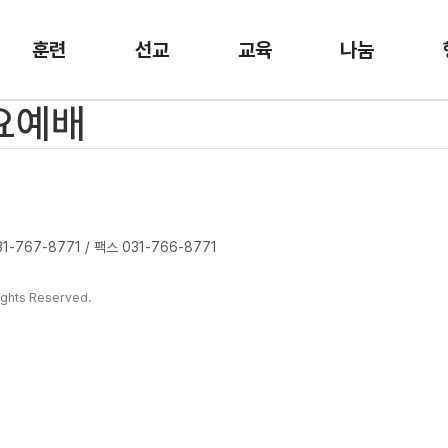
훈련
선교
교육
나눔
수요예배
-767-8771 / 팩스 031-766-8771
ghts Reserved.