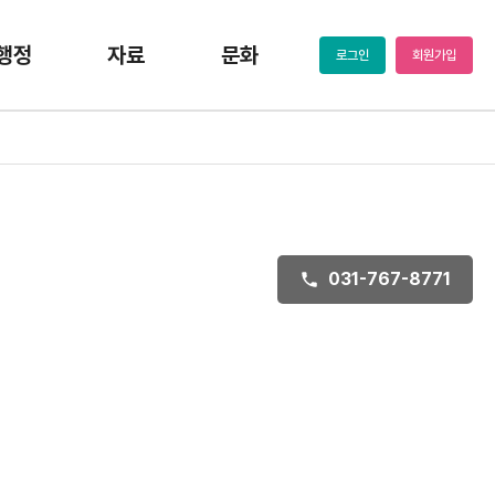
행정
자료
문화
로그인
회원가입
031-767-8771