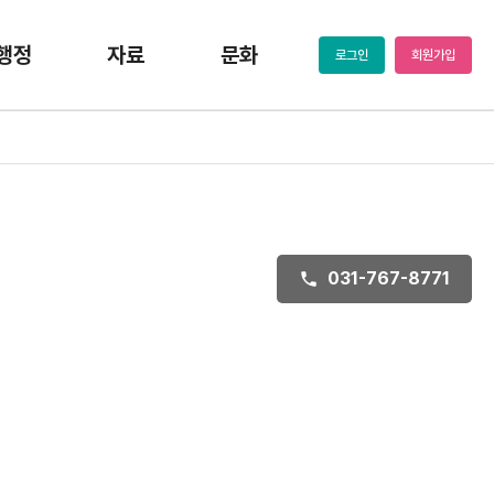
행정
자료
문화
로그인
회원가입
031-767-8771