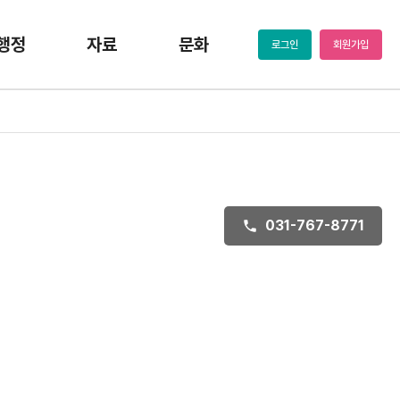
행정
자료
문화
로그인
회원가입
031-767-8771