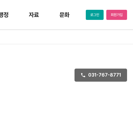
행정
자료
문화
로그인
회원가입
031-767-8771