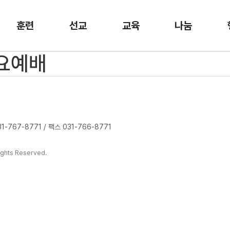
훈련
선교
교육
나눔
수요예배
-767-8771 / 팩스 031-766-8771
ghts Reserved.