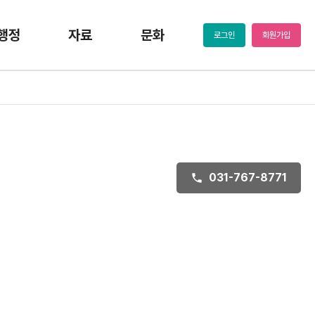
행정
자료
문화
로그인
회원가입
031-767-8771