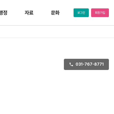
행정
자료
문화
로그인
회원가입
031-767-8771