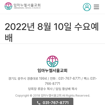
2022년 8월 10일 수요예
배
임마누엘서울교회
경기도 광주시 경충대로 1994 / 전화 : 031-767-8771 / 팩스 031-
766-8771
당회장 류광수 목사 / 담임 황상배 목사
Copyright © 2018 임마누엘서울교회 All Rights Reserved.
031-767-8771