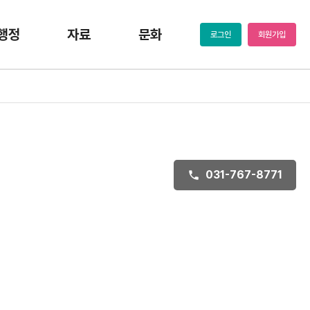
행정
자료
문화
로그인
회원가입
031-767-8771