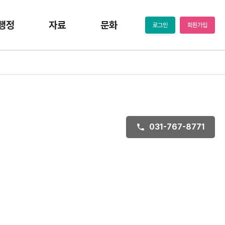
행정
자료
문화
로그인
회원가입
031-767-8771