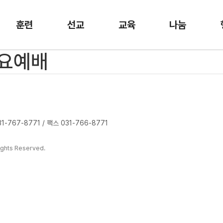
훈련
선교
교육
나눔
수요예배
-767-8771 / 팩스 031-766-8771
ghts Reserved.