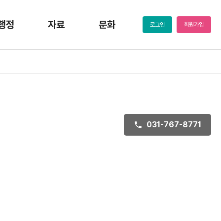
행정
자료
문화
로그인
회원가입
031-767-8771