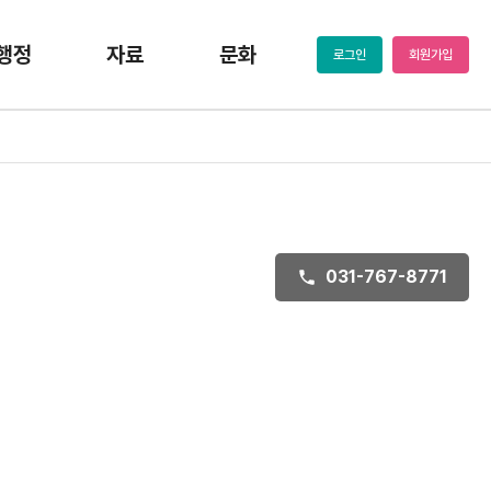
행정
자료
문화
로그인
회원가입
031-767-8771