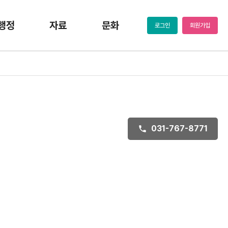
행정
자료
문화
로그인
회원가입
031-767-8771