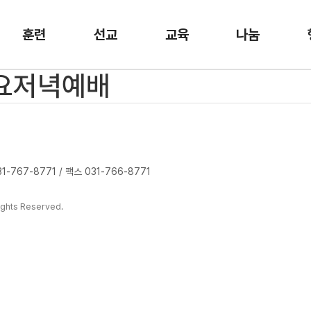
훈련
선교
교육
나눔
수요저녁예배
-767-8771 / 팩스 031-766-8771
ghts Reserved.