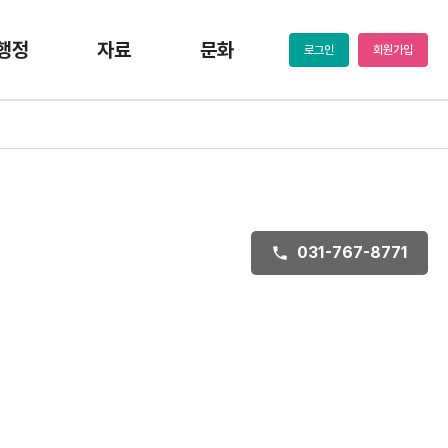
행정
자료
문화
로그인
회원가입
031-767-8771