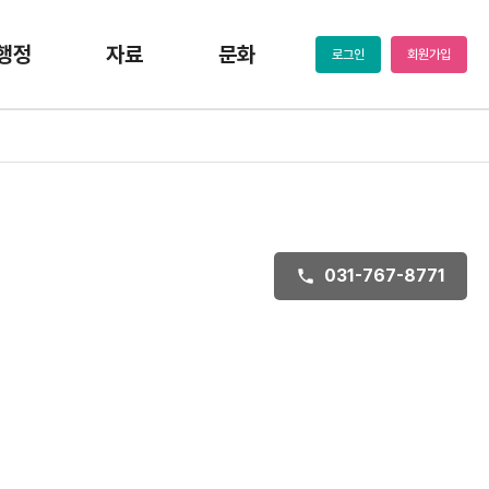
행정
자료
문화
로그인
회원가입
031-767-8771