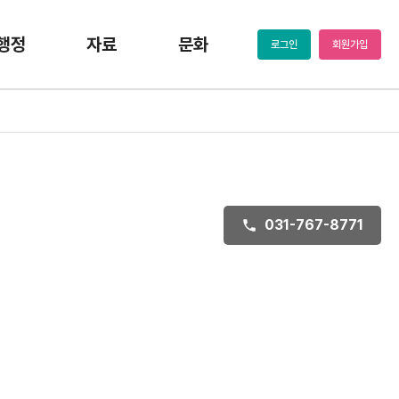
행정
자료
문화
로그인
회원가입
031-767-8771