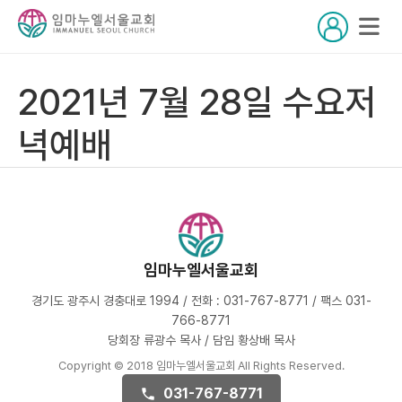
2021년 7월 28일 수요저
녁예배
임마누엘서울교회
경기도 광주시 경충대로 1994 / 전화 : 031-767-8771 / 팩스 031-
766-8771
당회장 류광수 목사 / 담임 황상배 목사
Copyright © 2018 임마누엘서울교회 All Rights Reserved.
031-767-8771