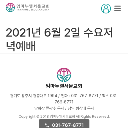
2021년 6월 2일 수요저
녁예배
임마누엘서울교회
경기도 광주시 경충대로 1994 / 전화 : 031-767-8771 / 팩스 031-
766-8771
당회장 류광수 목사 / 담임 황상배 목사
Copyright © 2018 임마누엘서울교회 All Rights Reserved.
031-767-8771