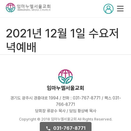
2021년 12월 1일 수요저
녁예배
임마누엘서울교회
경기도 광주시 경충대로 1994 / 전화 : 031-767-8771 / 팩스 031-
766-8771
당회장 류광수 목사 / 담임 황상배 목사
Copyright © 2018 임마누엘서울교회 All Rights Reserved.
031-767-8771