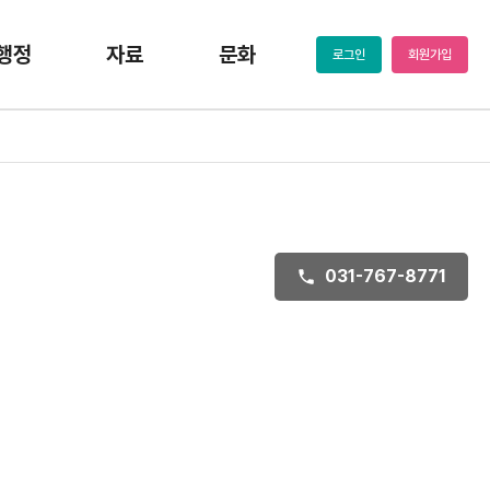
행정
자료
문화
로그인
회원가입
031-767-8771