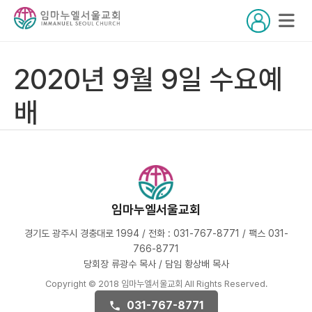
2020년 9월 9일 수요예
배
임마누엘서울교회
경기도 광주시 경충대로 1994 / 전화 : 031-767-8771 / 팩스 031-
766-8771
당회장 류광수 목사 / 담임 황상배 목사
Copyright © 2018 임마누엘서울교회 All Rights Reserved.
031-767-8771