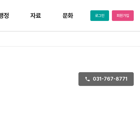
행정
자료
문화
로그인
회원가입
031-767-8771