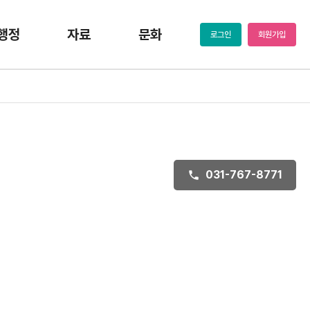
행정
자료
문화
로그인
회원가입
031-767-8771