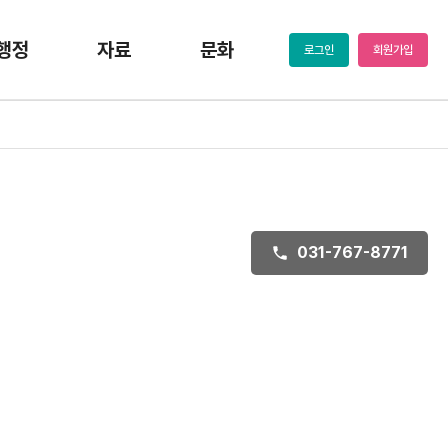
행정
자료
문화
로그인
회원가입
031-767-8771