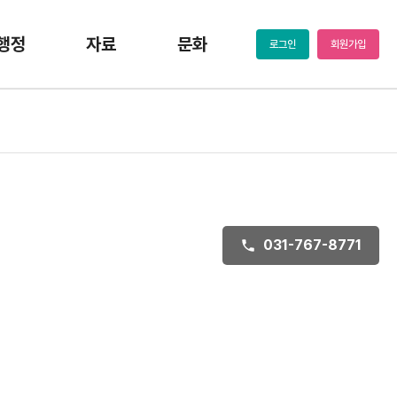
행정
자료
문화
로그인
회원가입
031-767-8771