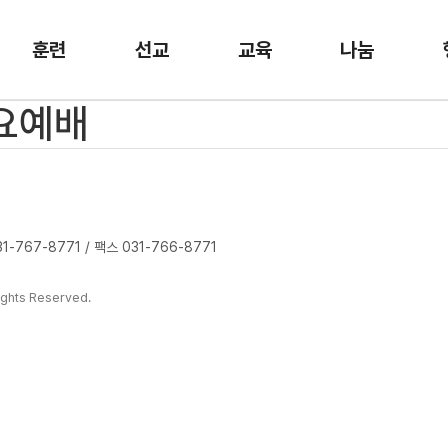
훈련
선교
교육
나눔
수요예배
-767-8771 / 팩스 031-766-8771
ghts Reserved.