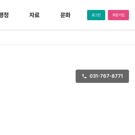
행정
자료
문화
로그인
회원가입
031-767-8771