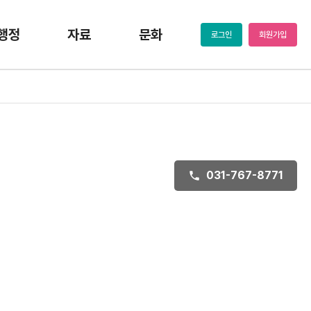
행정
자료
문화
로그인
회원가입
031-767-8771