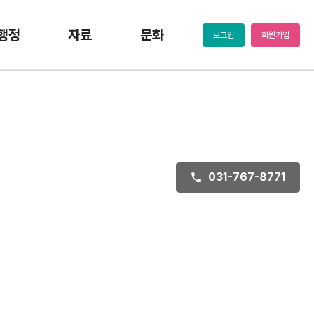
행정
자료
문화
로그인
회원가입
031-767-8771