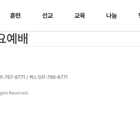
훈련
선교
교육
나눔
수요예배
-767-8771 / 팩스 031-766-8771
ghts Reserved.