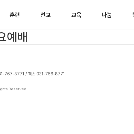
훈련
선교
교육
나눔
수요예배
-767-8771 / 팩스 031-766-8771
ghts Reserved.