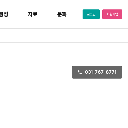
행정
자료
문화
로그인
회원가입
031-767-8771