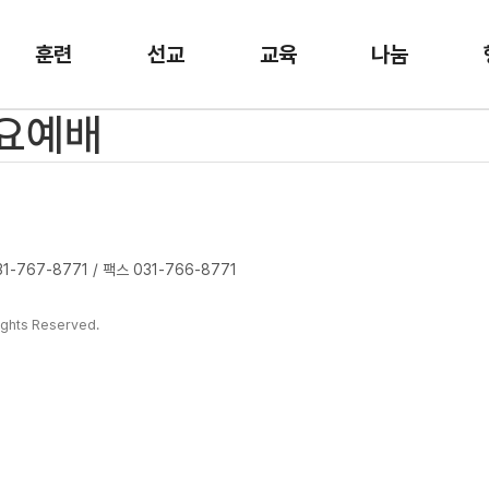
훈련
선교
교육
나눔
수요예배
-767-8771 / 팩스 031-766-8771
ghts Reserved.