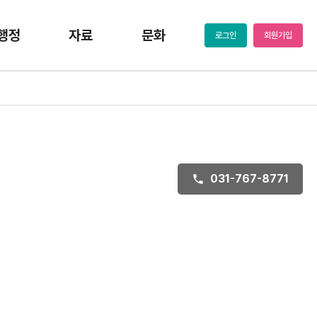
행정
자료
문화
로그인
회원가입
031-767-8771