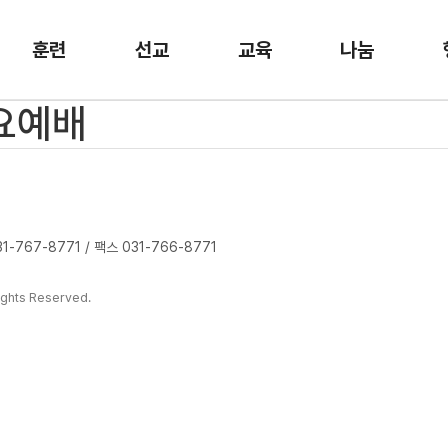
훈련
선교
교육
나눔
수요예배
-767-8771 / 팩스 031-766-8771
ghts Reserved.