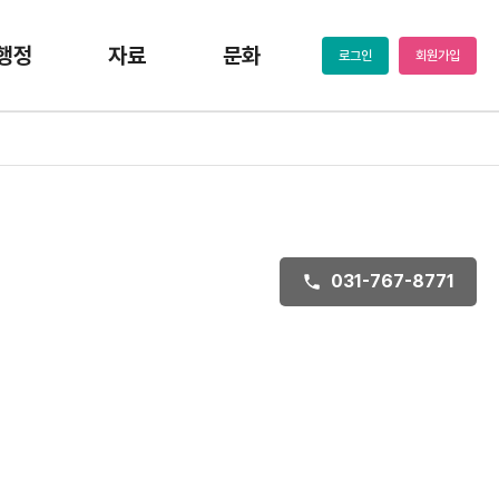
행정
자료
문화
로그인
회원가입
031-767-8771