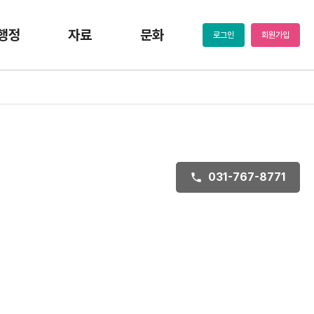
행정
자료
문화
로그인
회원가입
031-767-8771