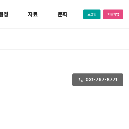
행정
자료
문화
로그인
회원가입
031-767-8771