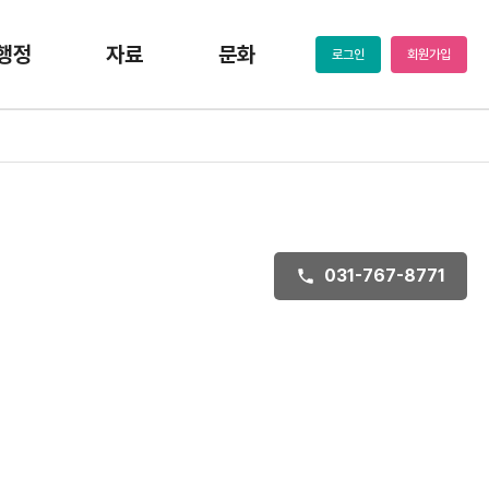
행정
자료
문화
로그인
회원가입
031-767-8771