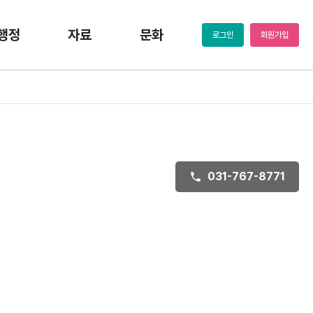
행정
자료
문화
로그인
회원가입
031-767-8771