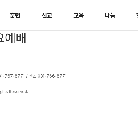
훈련
선교
교육
나눔
수요예배
-767-8771 / 팩스 031-766-8771
ghts Reserved.