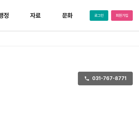
행정
자료
문화
로그인
회원가입
031-767-8771