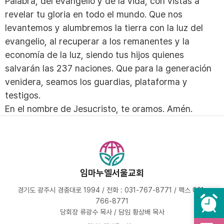
Palabra, del evangelio y de la vida, con vistas a
revelar tu gloria en todo el mundo. Que nos
levantemos y alumbremos la tierra con la luz del
evangelio, al recuperar a los remanentes y la
economía de la luz, siendo tus hijos quienes
salvarán las 237 naciones. Que para la generación
venidera, seamos los guardias, plataforma y
testigos.
En el nombre de Jesucristo, te oramos. Amén.
임마누엘서울교회
경기도 광주시 경충대로 1994 / 전화 : 031-767-8771 / 팩스 031-
766-8771
당회장 류광수 목사 / 담임 황상배 목사