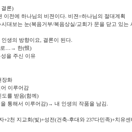
 결론)
젼 이전에 하나님의 비젼이다. 비젼=하나님의 절대계획
 눈+시대보는 눈(복음거부/복음상실/교회가 문을 닫고 있는
내 인생의 방향이요, 결론이 된다.
으로…→ 한(恨)
전문성을 주신 이유
/현장화
 얻어 이루어감
인도를 받음(함께)
은 실천을 통해서 이루어감)→ 내 인생의 작품을 남김.
자+2천 지교회(빛)+성전(건축-후대와 237다민족)+치유센