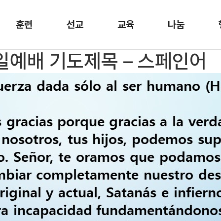
훈련
선교
교육
나눔
주일예배 기도제목 – 스페인어