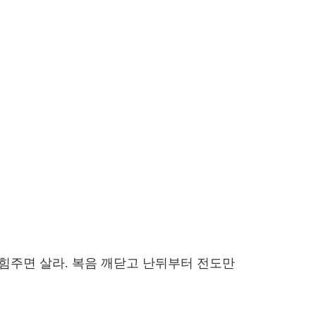
고 힘주면 살라. 복음 깨닫고 난뒤부터 전도만